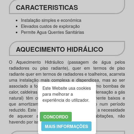
CARACTERISTICAS
Instalação simples e económica
Elevados custos de exploração
Permite Agua Quentes Sanitárias
AQUECIMENTO HIDRÁLICO
O Aquecimento Hidráulico (passagem de água pelos
radiadores ou piso radiante), quer em termos de piso
radiante quer em termos de radiadores e toalheiros, acarreta
uma instalação mais complexa e dispendiosa, mas ao ser
associado a fontes de calor económicas (como bombas de
Este Website usa cookies
calor, caldeiras a pellet’s ou caldeiras de condensação a gás
para melhorar a
natural) têm custos de exploração relativamente baixos e
experiência do utilizador.
que amortizam a diferença de investimento num período
reduzido. Este tipo de solução integra-se com a necessidade
de aquecer as águas sanitárias nas habitações, não
CONCORDO
havendo por isso duplicação de investimento.
MAIS INFORMAÇÕES